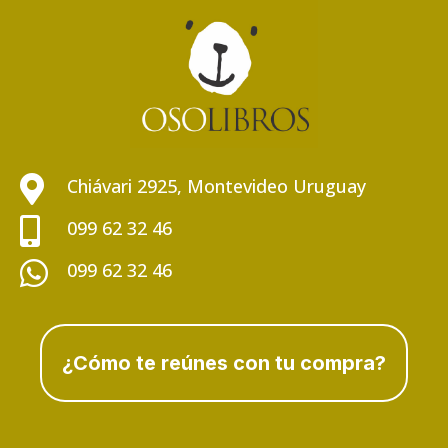

Chiávari 2925, Montevideo Uruguay

099 62 32 46

099 62 32 46
¿Cómo te reúnes con tu compra?