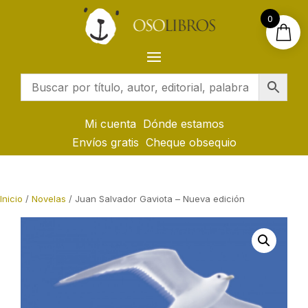
0
Mi cuenta
Dónde estamos
Envíos gratis
Cheque obsequio
Inicio
/
Novelas
/ Juan Salvador Gaviota – Nueva edición