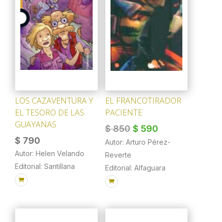
LOS CAZAVENTURA Y
EL FRANCOTIRADOR
EL TESORO DE LAS
PACIENTE
GUAYANAS
El
El
$
850
$
590
$
790
precio
precio
Autor: Arturo Pérez-
original
actual
Autor: Helen Velando
Reverte
era:
es:
Editorial: Santillana
Editorial: Alfaguara
$ 850.
$ 590.

